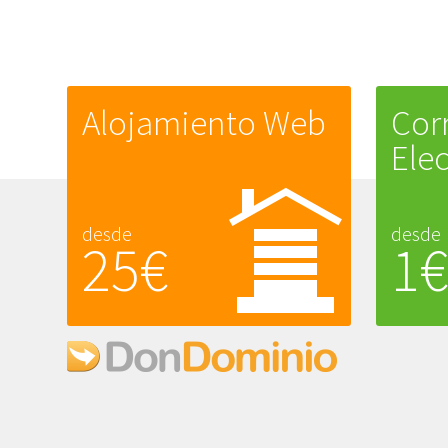
Alojamiento Web
Cor
Ele
desde
desde
25€
1€