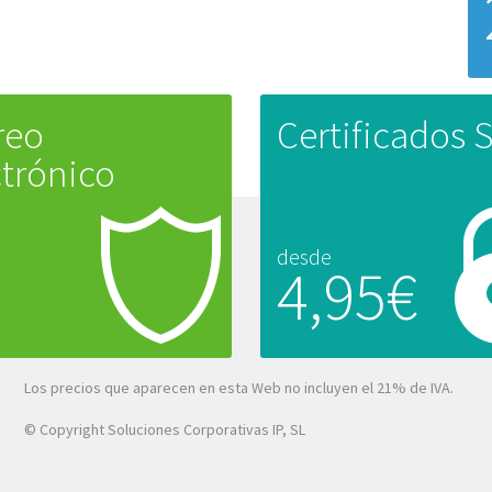
reo
Certificados 
ctrónico
desde
4,95€
Los precios que aparecen en esta Web no incluyen el 21% de IVA.
© Copyright Soluciones Corporativas IP, SL